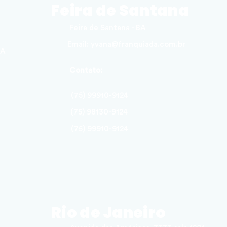
Feira de Santana
Feira de Santana - BA
Email:
yvana@franquiada.com.br
BA
Contato:
(75) 99910-9124
(75) 98130-9124
(75) 99910-9124
Rio de Janeiro