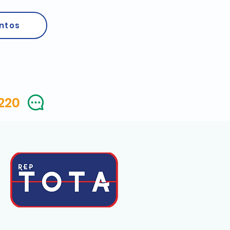
ntos
4220