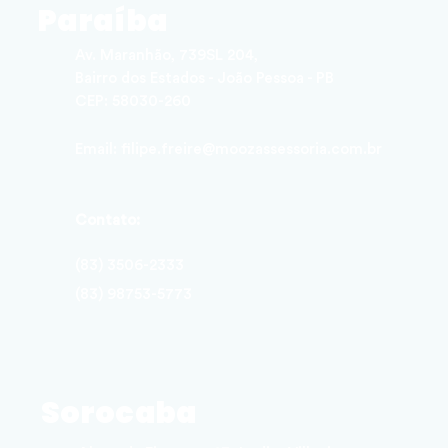
Paraíba
Av. Maranhão, 739SL 204,
Bairro dos Estados - João Pessoa - PB
CEP: 58030-260
Email: filipe.freire@moozassessoria.com.br
Contato:
(83) 3506-2333
(83) 98753-5773
Sorocaba