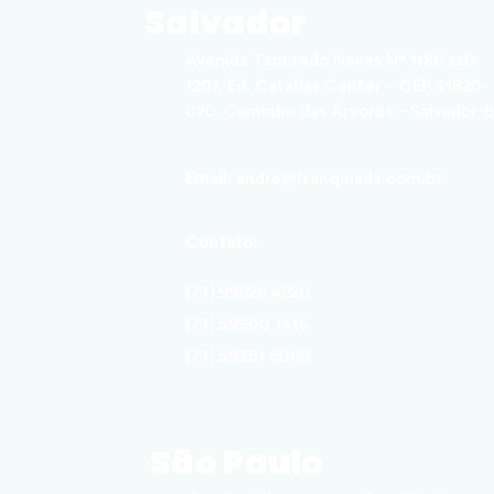
Salvador
Avenida Tancredo Neves N° 1186 sala
1201, Ed. Catabas Center – CEP 41820-
020, Caminho das Árvores – Salvador-
Email
:
andre@franquiada.com.br
Contato:
(71) 99926 4220
(71) 99900 1416
(71) 99381 6069
São Paulo