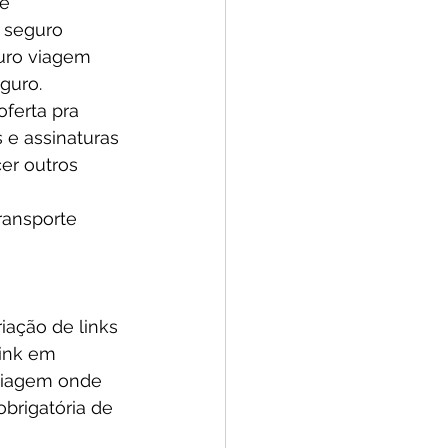
e 
 seguro 
uro viagem 
guro.
ferta pra 
 e assinaturas
er outros 
ransporte 
iação de links 
ink em 
viagem onde 
brigatória de 