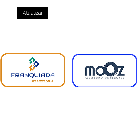
Atualizar
Feira de Santana
Feira de Santana - BA
Email:
yvana@franquiada.com.br
BA