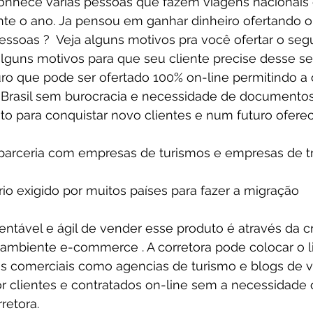
nhece varias pessoas que fazem viagens nacionais 
ante o ano. Ja pensou em ganhar dinheiro ofertando o
essoas ?  Veja alguns motivos pra você ofertar o seg
alguns motivos para que seu cliente precise desse se
uro que pode ser ofertado 100% on-line permitindo a o
o Brasil sem burocracia e necessidade de documentos
to para conquistar novo clientes e num futuro oferec
r parceria com empresas de turismos e empresas de t
rio exigido por muitos países para fazer a migração
tável e ágil de vender esse produto é através da cr
ambiente e-commerce . A corretora pode colocar o l
os comerciais como agencias de turismo e blogs de 
 clientes e contratados on-line sem a necessidade o
retora. 