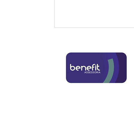
6 Motivos irresistíveis
para fazer um Consórcio
de carro ainda hoje!
Salvador
Avenida Tancredo Neves N° 1186 sala
1201, Ed. Catabas Center – CEP 41820-
020, Caminho das Árvores – Salvador-