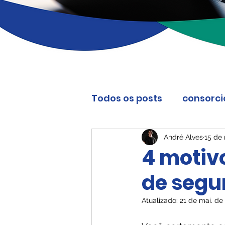
Todos os posts
consorci
André Alves
15 de
4 motiv
de segu
Atualizado:
21 de mai. de