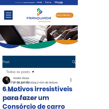
SEJA PARCEIRO
Post
Todos os posts
André Alves
Todos os posts
17 de jun. de 2024
2 min de leitura
6 Motivos irresistíveis
consorcio
para fazer um
consorcio de carro
Consórcio de carro