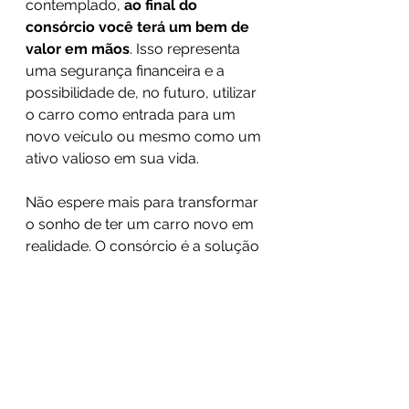
contemplado,
 ao final do 
consórcio você terá um bem de 
valor em mãos
. Isso representa 
uma segurança financeira e a 
possibilidade de, no futuro, utilizar 
o carro como entrada para um 
novo veículo ou mesmo como um 
ativo valioso em sua vida.
Não espere mais para transformar 
o sonho de ter um carro novo em 
realidade. O consórcio é a solução 
perfeita para quem busca 
economia, planejamento e 
segurança. Inicie o seu consórcio 
de carro hoje mesmo e dê o 
primeiro passo rumo à conquista 
do seu veículo com tranquilidade 
e inteligência financeira.