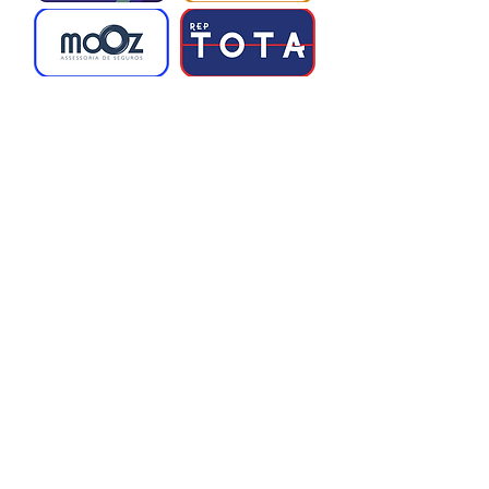
confiança e garantir compras com
segurança.
Salvador
Avenida Tancredo Neves N° 1186 sala 1201,
Ed. Catabas Center – CEP
41820-020
,
Caminho das Árvores – Salvador-BA
Email
:
andre@franquiada.com.br
Contato:
(71) 99926 4220
(71) 99900 1416
(71) 99381 6069
Feira de Santana
Feira de Santana - BA