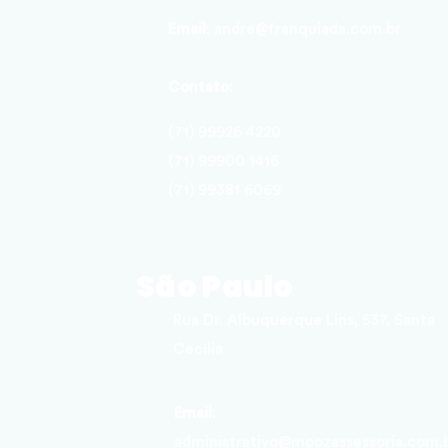
Email
:
andre@franquiada.com.br
Contato:
(71) 99926 4220
(71) 99900 1416
(71) 99381 6069
São Paulo
Rua Dr. Albuquerque Lins, 537, Santa
Cecília
Email
:
administrativo@moozassessoria.com.