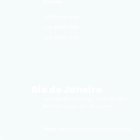
Contato:
(75) 99910-9124
(75) 98130-9124
(75) 99910-9124
Rio de Janeiro
Avenida das Américas, 3333 sala 1201 -
Barra da Tijuca - Rio de Janeiro
Email
:
suporte@moozassessoria.com.br
br