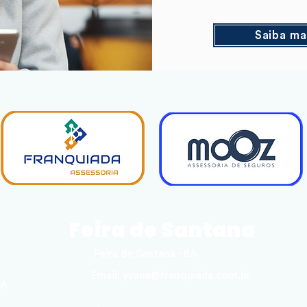
Saiba ma
Feira de Santana
Feira de Santana - BA
Email:
yvana@franquiada.com.br
BA