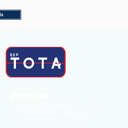
is
Paraíba
Av. Maranhão, 739SL 204,
Bairro dos Estados - João Pessoa - PB
CEP: 58030-260