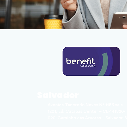
Salvador
Avenida Tancredo Neves N° 1186 sala
1201, Ed. Catabas Center – CEP 41820-
020, Caminho das Árvores – Salvador-