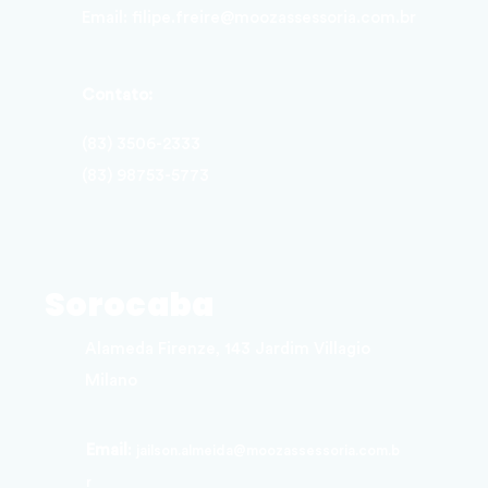
Email: filipe.freire@moozassessoria.com.br
Contato:
(83) 3506-2333
(83) 98753-5773
Sorocaba
Alameda Firenze, 143 Jardim Villagio
Milano
Email
:
jailson.almeida@moozassessoria.com.b
r