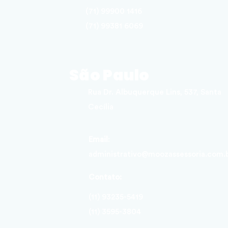
(71) 99900 1416
(71) 99381 6069
São Paulo
Rua Dr. Albuquerque Lins, 537, Santa
Cecília
Email
:
administrativo@moozassessoria.com.
Contato:
(11) 93235-5419
(11) 3595-3804