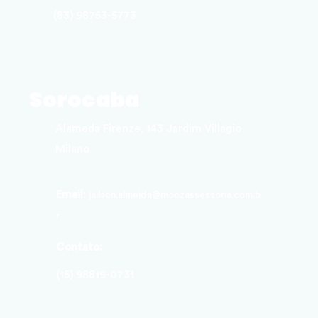
(83) 98753-5773
Sorocaba
Alameda Firenze, 143 Jardim Villagio
Milano
Email
:
jailson.almeida@moozassessoria.com.b
r
Contato:
(15) 98819-0731