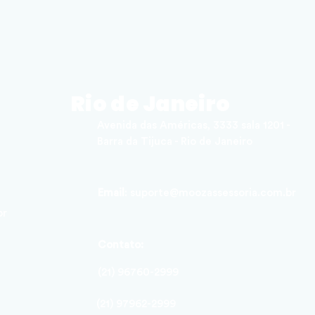
Rio de Janeiro
Avenida das Américas, 3333 sala 1201 -
Barra da Tijuca - Rio de Janeiro
Email
:
suporte@moozassessoria.com.br
br
Contato:
(21) 96760-2999
(21) 97962-2999