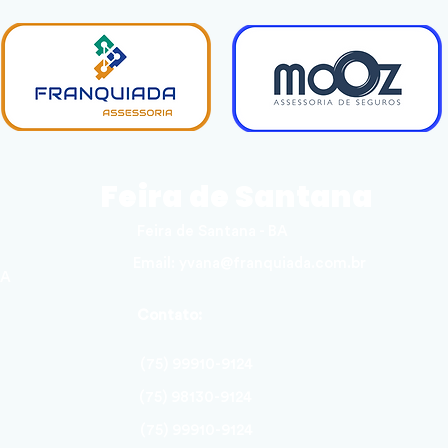
Feira de Santana
Feira de Santana - BA
Email:
yvana@franquiada.com.br
BA
Contato:
(75) 99910-9124
(75) 98130-9124
(75) 99910-9124