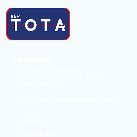
Paraíba
Av. Maranhão, 739SL 204,
Bairro dos Estados - João Pessoa - PB
CEP: 58030-260
Email: filipe.freire@moozassessoria.com.br
Contato:
(83) 3506-2333