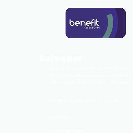
Salvador
Avenida Tancredo Neves N° 1186 sala
1201, Ed. Catabas Center – CEP 41820-
020, Caminho das Árvores – Salvador-
Email
:
andre@franquiada.com.br
Contato:
(71) 99926 4220